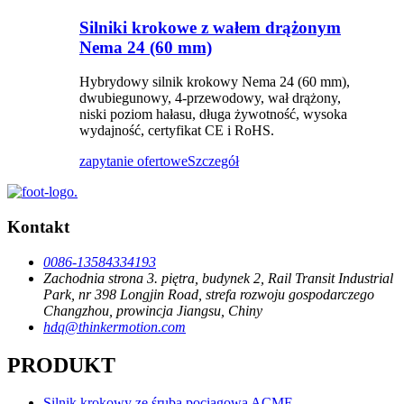
Silniki krokowe z wałem drążonym
Nema 24 (60 mm)
Hybrydowy silnik krokowy Nema 24 (60 mm),
dwubiegunowy, 4-przewodowy, wał drążony,
niski poziom hałasu, długa żywotność, wysoka
wydajność, certyfikat CE i RoHS.
zapytanie ofertowe
Szczegół
Kontakt
0086-13584334193
Zachodnia strona 3. piętra, budynek 2, Rail Transit Industrial
Park, nr 398 Longjin Road, strefa rozwoju gospodarczego
Changzhou, prowincja Jiangsu, Chiny
hdq@thinkermotion.com
PRODUKT
Silnik krokowy ze śrubą pociągową ACME