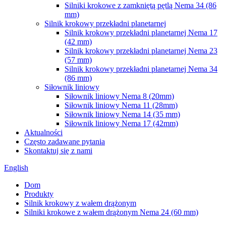
Silniki krokowe z zamkniętą pętlą Nema 34 (86
mm)
Silnik krokowy przekładni planetarnej
Silnik krokowy przekładni planetarnej Nema 17
(42 mm)
Silnik krokowy przekładni planetarnej Nema 23
(57 mm)
Silnik krokowy przekładni planetarnej Nema 34
(86 mm)
Siłownik liniowy
Siłownik liniowy Nema 8 (20mm)
Siłownik liniowy Nema 11 (28mm)
Siłownik liniowy Nema 14 (35 mm)
Siłownik liniowy Nema 17 (42mm)
Aktualności
Często zadawane pytania
Skontaktuj się z nami
English
Dom
Produkty
Silnik krokowy z wałem drążonym
Silniki krokowe z wałem drążonym Nema 24 (60 mm)